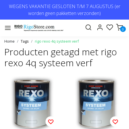
WEGENS VAKANTIE GESLOTEN T/M 7 AUGUSTUS (er
worden geen pakketten verzonden)
0
Home
Tags
rigo rexo 4q systeem verf
Producten getagd met rigo
rexo 4q systeem verf