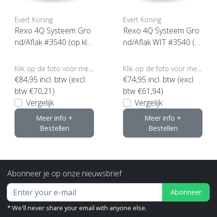
Evert Koning
Evert Koning
Rexo 4Q Systeem Gro
Rexo 4Q Systeem Gro
nd/Aflak #3540 (op kle
nd/Aflak WIT #3540 (kli
ur gemengd)
k hier voor de inhoud)
Klik op de foto voor meer opties..
Klik op de foto voor meer opties..
€84,95
incl. btw (excl.
€74,95
incl. btw (excl.
btw €70,21)
btw €61,94)
Vergelijk
Vergelijk
Meer info +
Meer info +
Bestellen
Bestellen
Abonneer je op onze nieuwsbrief
Abonneer
* We'll never share your email with anyone else.