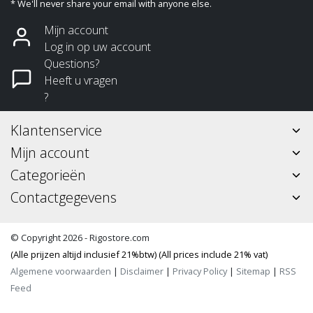
* We'll never share your email with anyone else.
Mijn account
Log in op uw account
Questions?
Heeft u vragen
?
Klantenservice
Mijn account
Categorieën
Contactgegevens
© Copyright 2026 - Rigostore.com
(Alle prijzen altijd inclusief 21%btw) (All prices include 21% vat)
Algemene voorwaarden
|
Disclaimer
|
Privacy Policy
|
Sitemap
|
RSS
Feed