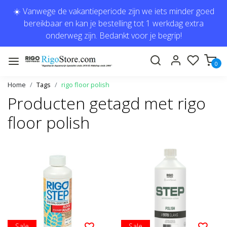
☀️ Vanwege de vakantieperiode zijn we iets minder goed
bereikbaar en kan je bestelling tot 1 werkdag extra
onderweg zijn. Bedankt voor je begrip!
0
Home
Tags
rigo floor polish
Producten getagd met rigo
floor polish
Sale
Sale