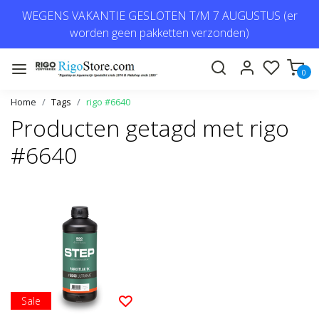
WEGENS VAKANTIE GESLOTEN T/M 7 AUGUSTUS (er
worden geen pakketten verzonden)
0
Home
Tags
rigo #6640
Producten getagd met rigo
#6640
Sale