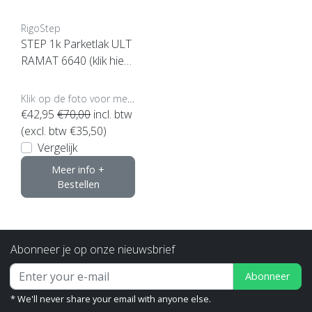
RigoStep
STEP 1k Parketlak ULT
RAMAT 6640 (klik hier
voor inhoud)
Klik op de foto voor meer opties..
€42,95
€70,00
incl. btw
(excl. btw €35,50)
Vergelijk
Meer info +
Bestellen
Abonneer je op onze nieuwsbrief
Abonneer
* We'll never share your email with anyone else.