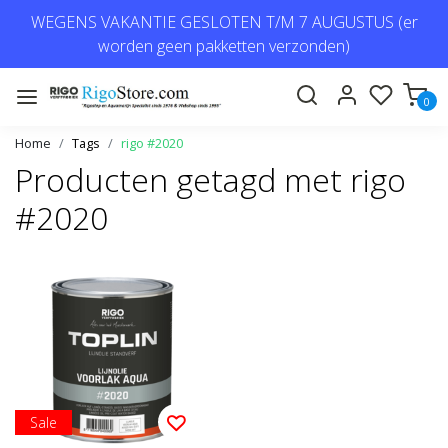
WEGENS VAKANTIE GESLOTEN T/M 7 AUGUSTUS (er
worden geen pakketten verzonden)
0
Home
Tags
rigo #2020
Producten getagd met rigo
#2020
Sale