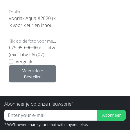
Toplin
Voorlak Aqua #2020 (kl
ik voor kleur en inhou
d)
Klik op de foto voor meer opties..
€79,95
€90,00
incl. btw
(excl. btw €66,07)
Vergelijk
Meer info +
Bestellen
Abonneer je op onze nieuwsbrief
Abonneer
* We'll never share your email with anyone else.