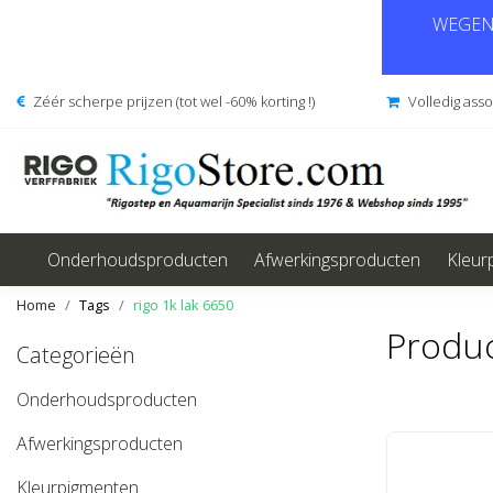
WEGENS
Zéér scherpe prijzen (tot wel -60% korting !)
Volledig ass
Onderhoudsproducten
Afwerkingsproducten
Kleur
Home
Tags
rigo 1k lak 6650
Produc
Categorieën
Onderhoudsproducten
Afwerkingsproducten
Kleurpigmenten