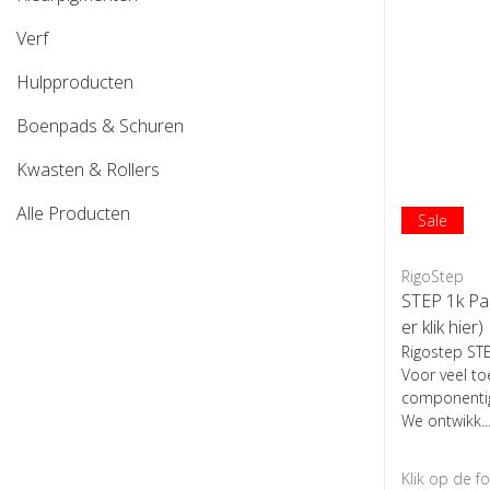
Verf
Hulpproducten
Boenpads & Schuren
Kwasten & Rollers
Alle Producten
Sale
RigoStep
STEP 1k Par
er klik hier)
Rigostep ST
Voor veel to
componentig
We ontwikk..
Klik op de f