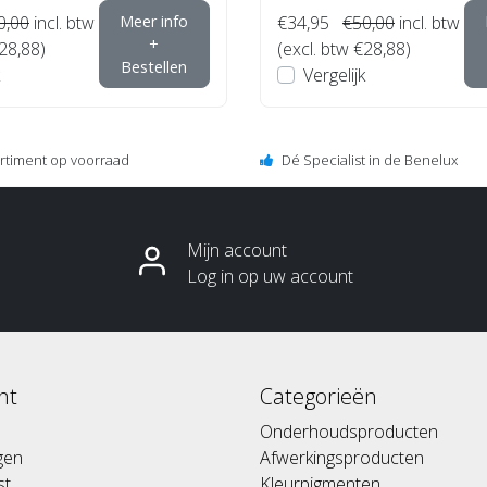
0,00
incl. btw
Meer info
€34,95
€50,00
incl. btw
+
€28,88)
(excl. btw €28,88)
Bestellen
Vergelijk
ortiment op voorraad
Dé Specialist in de Benelux
Mijn account
Log in op uw account
nt
Categorieën
Onderhoudsproducten
ngen
Afwerkingsproducten
st
Kleurpigmenten