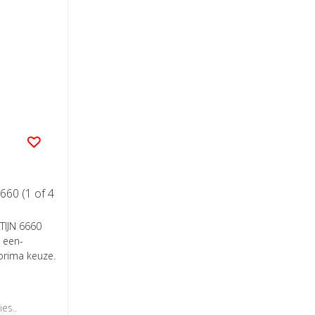
660 (1 of 4
TIJN 6660
 een-
prima keuze.
es..