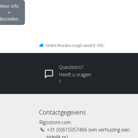
Meer info
+
Bestellen
Gratis thuisbezorgd vanaf € 100,-
Questions?
Heeft u vragen
?
Contactgegevens
Rigostore.com
+31 (0)615057466 (ivm verhuizing een
tijdelijk nr)