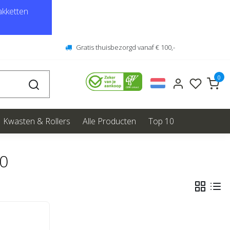
kketten
Gratis thuisbezorgd vanaf € 100,-
0
Kwasten & Rollers
Alle Producten
Top 10
50