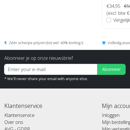
€34,95
€5
(excl. btw 
Vergelijk
Zéér scherpe prijzen (tot wel -60% korting !)
Volledig ass
Abonneer je op onze nieuwsbrief
Abonneer
* We'll never share your email with anyone else.
Klantenservice
Mijn accou
Klantenservice
Inloggen
Over ons
Mijn bestelli
AVG - GDPR
Mijn verlanglij