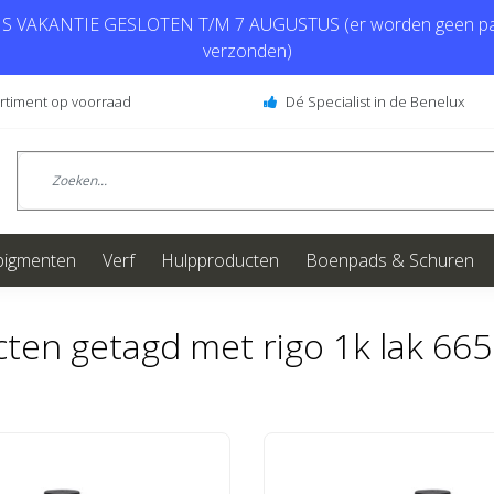
 VAKANTIE GESLOTEN T/M 7 AUGUSTUS (er worden geen pa
verzonden)
ortiment op voorraad
Dé Specialist in de Benelux
pigmenten
Verf
Hulpproducten
Boenpads & Schuren
ten getagd met rigo 1k lak 66