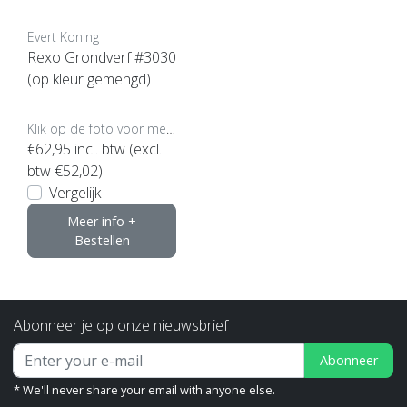
Evert Koning
Rexo Grondverf #3030
(op kleur gemengd)
Klik op de foto voor meer opties..
€62,95
incl. btw (excl.
btw €52,02)
Vergelijk
Meer info +
Bestellen
Abonneer je op onze nieuwsbrief
Abonneer
* We'll never share your email with anyone else.