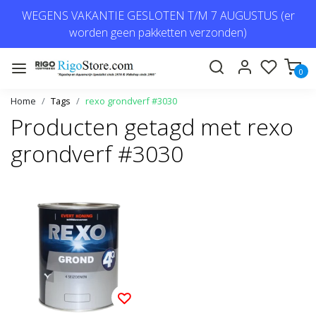
WEGENS VAKANTIE GESLOTEN T/M 7 AUGUSTUS (er
worden geen pakketten verzonden)
0
Home
Tags
rexo grondverf #3030
Producten getagd met rexo
grondverf #3030