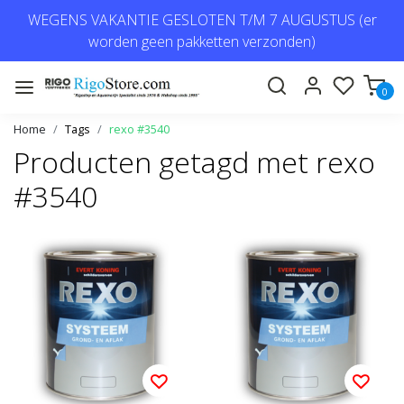
WEGENS VAKANTIE GESLOTEN T/M 7 AUGUSTUS (er
worden geen pakketten verzonden)
0
Home
Tags
rexo #3540
Producten getagd met rexo
#3540