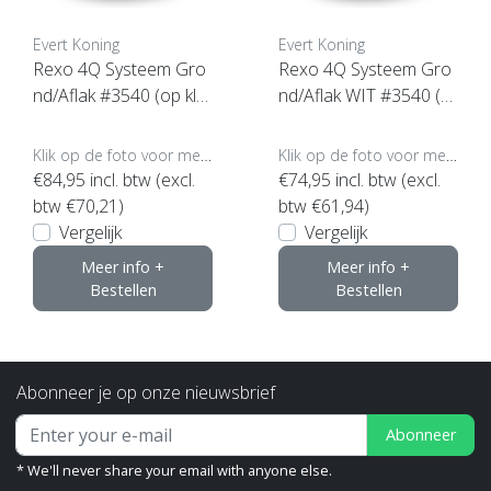
Evert Koning
Evert Koning
Rexo 4Q Systeem Gro
Rexo 4Q Systeem Gro
nd/Aflak #3540 (op kle
nd/Aflak WIT #3540 (kli
ur gemengd)
k hier voor de inhoud)
Klik op de foto voor meer opties..
Klik op de foto voor meer opties..
€84,95
incl. btw (excl.
€74,95
incl. btw (excl.
btw €70,21)
btw €61,94)
Vergelijk
Vergelijk
Meer info +
Meer info +
Bestellen
Bestellen
Abonneer je op onze nieuwsbrief
Abonneer
* We'll never share your email with anyone else.