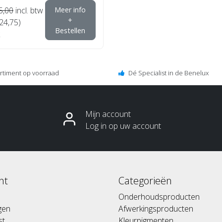
5,00
incl. btw
Meer info
+
€24,75)
Bestellen
ortiment op voorraad
Dé Specialist in de Benelux
Mijn account
Log in op uw account
nt
Categorieën
Onderhoudsproducten
ngen
Afwerkingsproducten
st
Kleurpigmenten