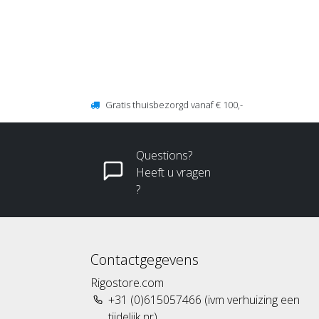
Gratis thuisbezorgd vanaf € 100,-
Questions?
Heeft u vragen
?
Contactgegevens
Rigostore.com
+31 (0)615057466 (ivm verhuizing een
tijdelijk nr)