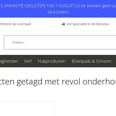
 VAKANTIE GESLOTEN T/M 7 AUGUSTUS (er worden geen pa
verzonden)
ortiment op voorraad
Dé Specialist in de Benelux
pigmenten
Verf
Hulpproducten
Boenpads & Schuren
ten getagd met revol onderho