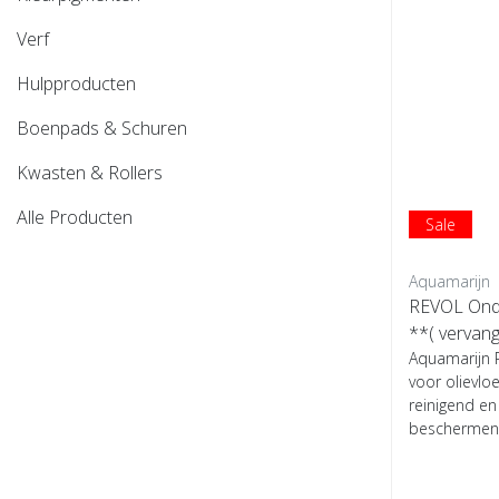
Verf
Hulpproducten
Boenpads & Schuren
Kwasten & Rollers
Alle Producten
Sale
Aquamarijn
REVOL Onde
**( vervan
ie)
Aquamarijn 
voor olievlo
reinigend e
beschermend