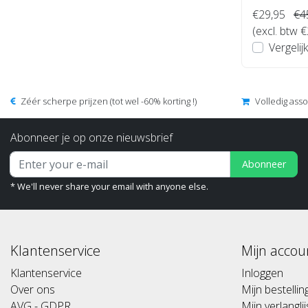
€29,95
€4
(excl. btw 
Vergelijk
Zéér scherpe prijzen (tot wel -60% korting !)
Volledig ass
Abonneer je op onze nieuwsbrief
Abonneer
* We'll never share your email with anyone else.
Klantenservice
Mijn accou
Klantenservice
Inloggen
Over ons
Mijn bestelli
AVG - GDPR
Mijn verlanglij