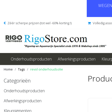
WEGENS
Zéér scherpe prijzen (tot wel -60% korting !)
Volledig ass
Onderhoudsproducten
Afwerkingsproducten
Kleur
Home
Tags
revol onderhoudsolie
Produc
Categorieën
Onderhoudsproducten
Afwerkingsproducten
Kleurpigmenten