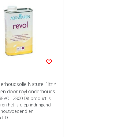
rhoudsolie Naturel 1ltr *
gen door royl onderhoudsol
REVOL 2800 Dit product is
eren het is diep indringend
n houtvoedend en
. D...