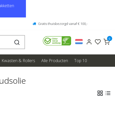
kketten
Gratis thuisbezorgd vanaf € 100,-
0
Kwasten & Rollers
Alle Producten
Top 10
udsolie