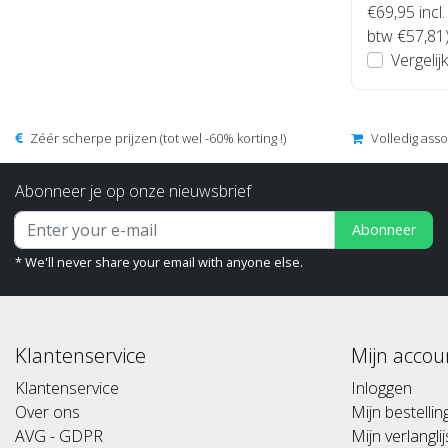
€69,95
incl.
btw €57,81
Vergelijk
Zéér scherpe prijzen (tot wel -60% korting !)
Volledig ass
Abonneer je op onze nieuwsbrief
Abonneer
* We'll never share your email with anyone else.
Klantenservice
Mijn accou
Klantenservice
Inloggen
Over ons
Mijn bestelli
AVG - GDPR
Mijn verlanglij