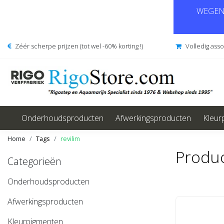
WEGENS
Zéér scherpe prijzen (tot wel -60% korting !)
Volledig ass
Onderhoudsproducten
Afwerkingsproducten
Kleur
Home
Tags
revilim
Produc
Categorieën
Onderhoudsproducten
Afwerkingsproducten
Kleurpigmenten