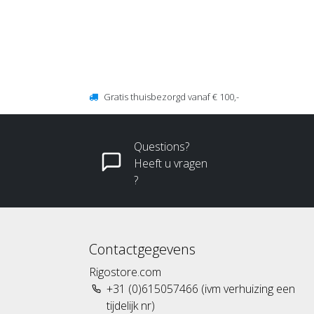
Gratis thuisbezorgd vanaf € 100,-
Questions?
Heeft u vragen
?
Contactgegevens
Rigostore.com
+31 (0)615057466 (ivm verhuizing een
tijdelijk nr)