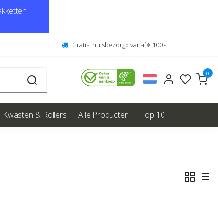
kketten
Gratis thuisbezorgd vanaf € 100,-
0
Kwasten & Rollers
Alle Producten
Top 10