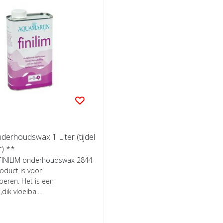
erhoudswax 1 Liter (tijdel
r) **
FINILIM onderhoudswax 2844
roduct is voor
eren. Het is een
dik vloeiba...