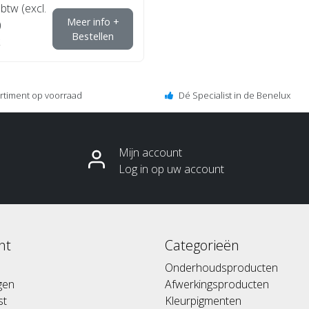
 btw (excl.
Meer info +
)
Bestellen
ortiment op voorraad
Dé Specialist in de Benelux
Mijn account
Log in op uw account
nt
Categorieën
Onderhoudsproducten
ngen
Afwerkingsproducten
st
Kleurpigmenten