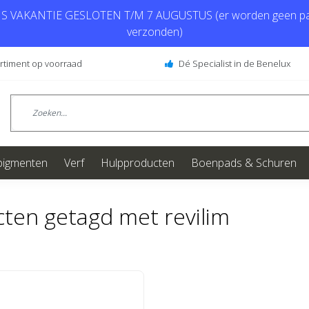
 VAKANTIE GESLOTEN T/M 7 AUGUSTUS (er worden geen pa
verzonden)
ortiment op voorraad
Dé Specialist in de Benelux
pigmenten
Verf
Hulpproducten
Boenpads & Schuren
ten getagd met revilim