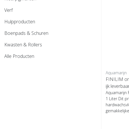
Verf
Hulpproducten
Boenpads & Schuren
Kwasten & Rollers
Alle Producten
Aquamarijn
FINILIM ond
ijk leverbaa
Aquamarijn 
1 Liter Dit p
hardwachsvlo
gemakkelijke,