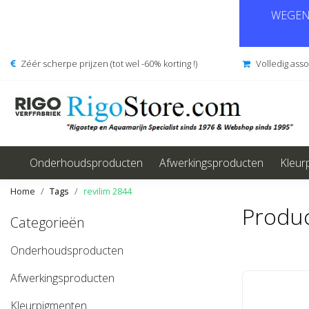
WEGENS
Zéér scherpe prijzen (tot wel -60% korting !)
Volledig ass
Onderhoudsproducten
Afwerkingsproducten
Kleur
Home
Tags
revilim 2844
Produc
Categorieën
Onderhoudsproducten
Afwerkingsproducten
Kleurpigmenten