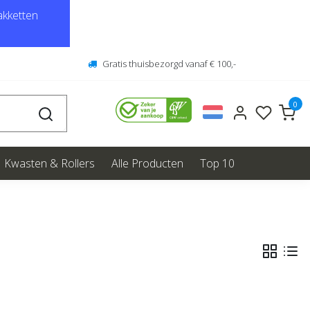
kketten
Gratis thuisbezorgd vanaf € 100,-
0
Kwasten & Rollers
Alle Producten
Top 10