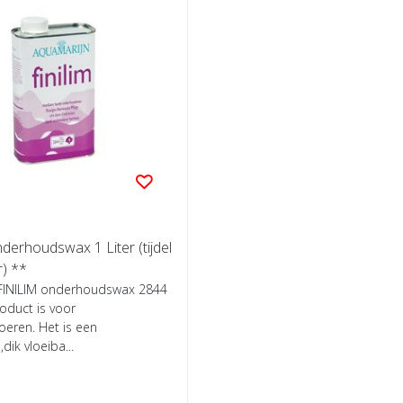
erhoudswax 1 Liter (tijdel
r) **
FINILIM onderhoudswax 2844
roduct is voor
eren. Het is een
dik vloeiba...