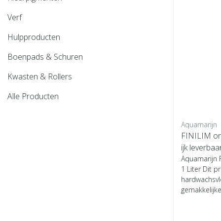
Verf
Hulpproducten
Boenpads & Schuren
Kwasten & Rollers
Alle Producten
Aquamarijn
FINILIM ond
ijk leverbaa
Aquamarijn 
1 Liter Dit p
hardwachsvlo
gemakkelijke,