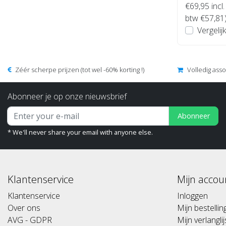
€69,95
incl.
btw €57,81
Vergelijk
Zéér scherpe prijzen (tot wel -60% korting !)
Volledig ass
Abonneer je op onze nieuwsbrief
Abonneer
* We'll never share your email with anyone else.
Klantenservice
Mijn accou
Klantenservice
Inloggen
Over ons
Mijn bestelli
AVG - GDPR
Mijn verlanglij