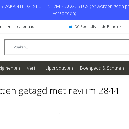
 VAKANTIE GESLOTEN T/M 7 AUGUSTUS (er worden geen pa
verzonden)
ortiment op voorraad
Dé Specialist in de Benelux
pigmenten
Verf
Hulpproducten
Boenpads & Schuren
ten getagd met revilim 2844