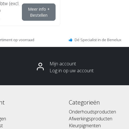
 btw (excl.
Meer info +
)
Bestellen
ortiment op voorraad
Dé Specialist in de Benelux
Mijn account
Log in op uw account
nt
Categorieën
Onderhoudsproducten
ngen
Afwerkingsproducten
st
Kleurpigmenten