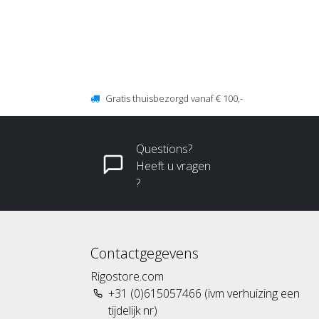
Gratis thuisbezorgd vanaf € 100,-
Questions?
Heeft u vragen
?
Contactgegevens
Rigostore.com
+31 (0)615057466 (ivm verhuizing een
tijdelijk nr)