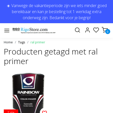
☀️ Vanwege de vakantieperiode zijn we iets minder goed
bereikbaar en kan je bestelling tot 1 werkdag extra
onderweg zijn. Bedankt voor je begrip!
0
Home
Tags
ral primer
Producten getagd met ral
primer
Sale