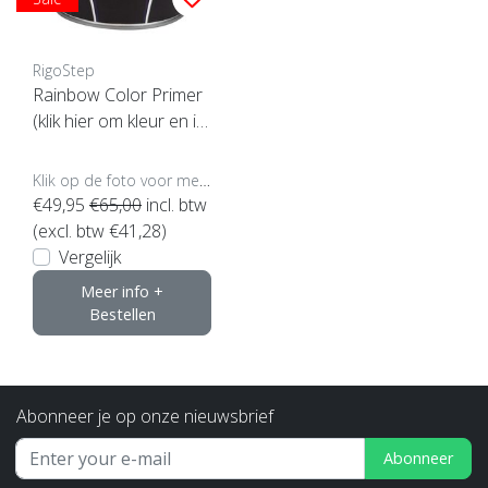
RigoStep
Rainbow Color Primer
(klik hier om kleur en in
houd te kiezen)
Klik op de foto voor meer opties..
€49,95
€65,00
incl. btw
(excl. btw €41,28)
Vergelijk
Meer info +
Bestellen
Abonneer je op onze nieuwsbrief
Abonneer