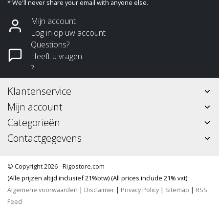
* We'll never share your email with anyone else.
Mijn account
Log in op uw account
Questions?
Heeft u vragen
?
Klantenservice
Mijn account
Categorieën
Contactgegevens
© Copyright 2026 - Rigostore.com
(Alle prijzen altijd inclusief 21%btw) (All prices include 21% vat)
Algemene voorwaarden
|
Disclaimer
|
Privacy Policy
|
Sitemap
|
RSS
Feed