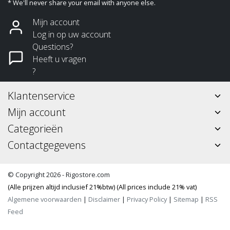
* We'll never share your email with anyone else.
Mijn account
Log in op uw account
Questions?
Heeft u vragen
?
Klantenservice
Mijn account
Categorieën
Contactgegevens
© Copyright 2026 - Rigostore.com
(Alle prijzen altijd inclusief 21%btw) (All prices include 21% vat)
Algemene voorwaarden
|
Disclaimer
|
Privacy Policy
|
Sitemap
|
RSS
Feed