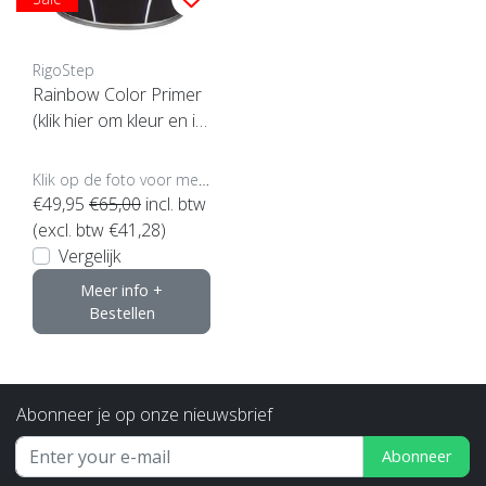
RigoStep
Rainbow Color Primer
(klik hier om kleur en in
houd te kiezen)
Klik op de foto voor meer opties..
€49,95
€65,00
incl. btw
(excl. btw €41,28)
Vergelijk
Meer info +
Bestellen
Abonneer je op onze nieuwsbrief
Abonneer