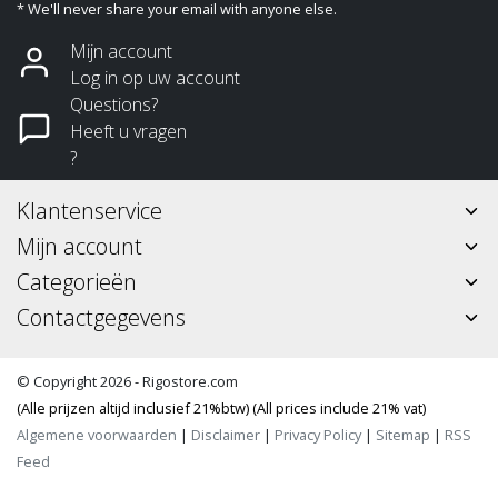
* We'll never share your email with anyone else.
Mijn account
Log in op uw account
Questions?
Heeft u vragen
?
Klantenservice
Mijn account
Categorieën
Contactgegevens
© Copyright 2026 - Rigostore.com
(Alle prijzen altijd inclusief 21%btw) (All prices include 21% vat)
Algemene voorwaarden
|
Disclaimer
|
Privacy Policy
|
Sitemap
|
RSS
Feed