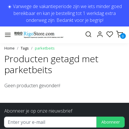
☀️ Vanwege de vakantieperiode zijn we iets minder goed
bereikbaar en kan je bestelling tot 1 werkdag extra
onderweg zijn. Bedankt voor je begrip!
0
Home
Tags
parketbeits
Producten getagd met
parketbeits
Geen producten gevonden!
Abonneer je op onze nieuwsbrief
Abonneer