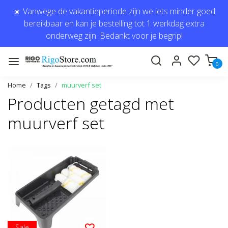
☀️ Vanwege de vakantieperiode zijn we iets minder goed
bereikbaar en kan je bestelling tot 1 werkdag extra
onderweg zijn. Bedankt voor je begrip!
0
Home
Tags
muurverf set
Producten getagd met
muurverf set
Sale