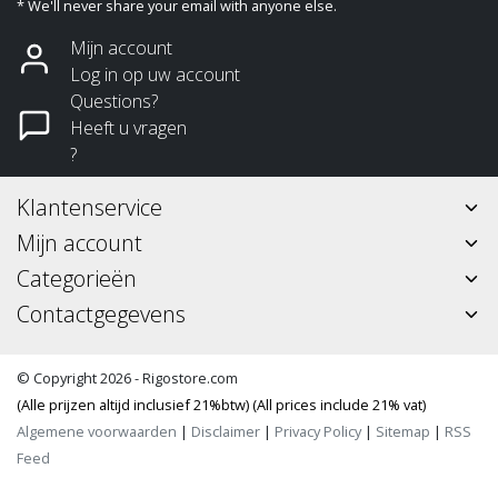
* We'll never share your email with anyone else.
Mijn account
Log in op uw account
Questions?
Heeft u vragen
?
Klantenservice
Mijn account
Categorieën
Contactgegevens
© Copyright 2026 - Rigostore.com
(Alle prijzen altijd inclusief 21%btw) (All prices include 21% vat)
Algemene voorwaarden
|
Disclaimer
|
Privacy Policy
|
Sitemap
|
RSS
Feed