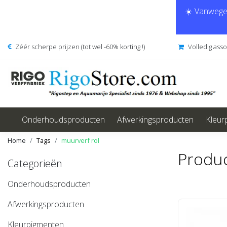
☀️ Vanwege 
Zéér scherpe prijzen (tot wel -60% korting !)
Volledig ass
Onderhoudsproducten
Afwerkingsproducten
Kleur
Home
Tags
muurverf rol
Produc
Categorieën
Onderhoudsproducten
Afwerkingsproducten
Kleurpigmenten