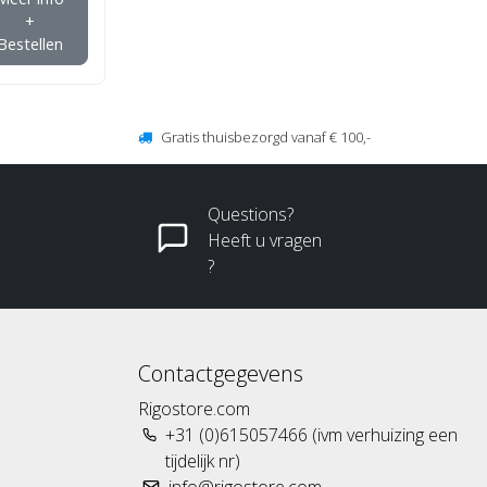
+
Bestellen
Gratis thuisbezorgd vanaf € 100,-
Questions?
Heeft u vragen
?
Contactgegevens
Rigostore.com
+31 (0)615057466 (ivm verhuizing een
tijdelijk nr)
info@rigostore.com