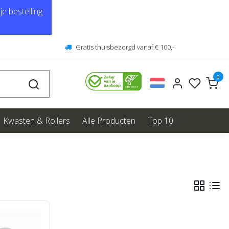
e bestelling
Gratis thuisbezorgd vanaf € 100,-
0
Kwasten & Rollers
Alle Producten
Top 10