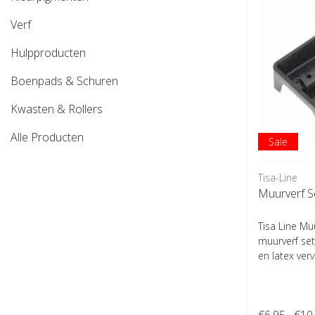
Verf
Hulpproducten
Boenpads & Schuren
Kwasten & Rollers
Alle Producten
Sale
Tisa-Line
Muurverf S
Tisa Line Mu
muurverf set
en latex verv
€6,95
€10