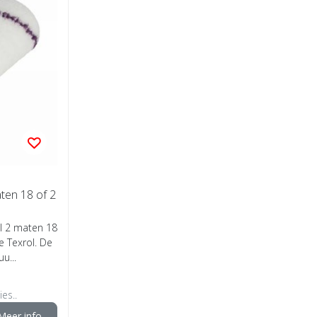
aten 18 of 2
ol 2 maten 18
e Texrol. De
u...
es..
Meer info