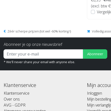
(excl. btw €
Vergelijk
Zéér scherpe prijzen (tot wel -60% korting !)
Volledig ass
Abonneer je op onze nieuwsbrief
Abonneer
* We'll never share your email with anyone else.
Klantenservice
Mijn accou
Klantenservice
Inloggen
Over ons
Mijn bestelli
AVG - GDPR
Mijn verlanglij
Algemene voorwaarden
Vergelijk pro