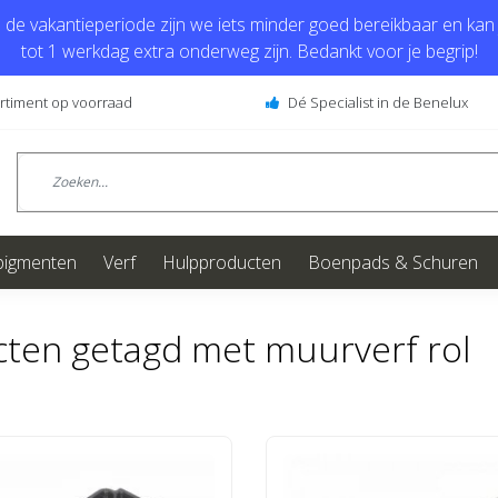
de vakantieperiode zijn we iets minder goed bereikbaar en kan j
tot 1 werkdag extra onderweg zijn. Bedankt voor je begrip!
ortiment op voorraad
Dé Specialist in de Benelux
pigmenten
Verf
Hulpproducten
Boenpads & Schuren
ten getagd met muurverf rol