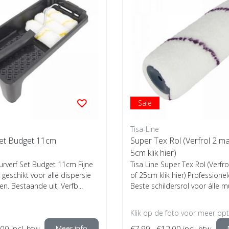
Sale
Tisa-Line
et Budget 11cm
Super Tex Rol (Verfrol 2 m
5cm klik hier)
urverf Set Budget 11cm Fijne
Tisa Line Super Tex Rol (Verfr
 geschikt voor alle dispersie
of 25cm klik hier) Professionel
en. Bestaande uit, Verfb...
Beste schildersrol voor álle mu
Klik op de foto voor meer opti
,00
incl. btw
Meer info
€7,99
€12,00
incl. btw