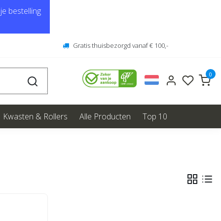
e bestelling
Gratis thuisbezorgd vanaf € 100,-
0
Kwasten & Rollers
Alle Producten
Top 10