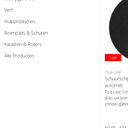
Verf
Hulpproducten
Boenpads & Schuren
Kwasten & Rollers
Alle Producten
Sale
Tisa-Line
Schuurschijf
w korrel)
Tisa-Line Sch
(kies uw korr
zonder gaten 
€9,95
€15