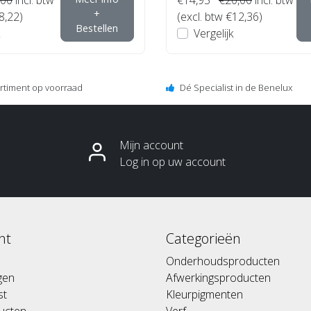
+
8,22)
(excl. btw €12,36)
Bestellen
Vergelijk
ortiment op voorraad
Dé Specialist in de Benelux
Mijn account
Log in op uw account
nt
Categorieën
Onderhoudsproducten
ngen
Afwerkingsproducten
st
Kleurpigmenten
ducten
Verf