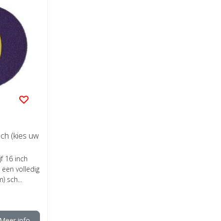
nch (kies uw
f 16 inch
s een volledig
 sch...
Meer info