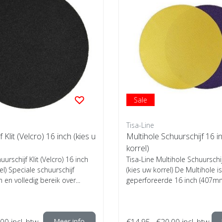
Sale
Tisa-Line
 Klit (Velcro) 16 inch (kies u
Multihole Schuurschijf 16 i
korrel)
uurschijf Klit (Velcro) 16 inch
Tisa-Line Multihole Schuurschij
el) Speciale schuurschijf
(kies uw korrel) De Multihole i
en volledig bereik over...
geperforeerde 16 inch (407mm)
,00
incl. btw
Meer info
€14,95
€20,00
incl. btw