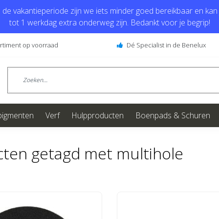
de vakantieperiode zijn we iets minder goed bereikbaar en kan j
tot 1 werkdag extra onderweg zijn. Bedankt voor je begrip!
ortiment op voorraad
Dé Specialist in de Benelux
pigmenten
Verf
Hulpproducten
Boenpads & Schuren
ten getagd met multihole