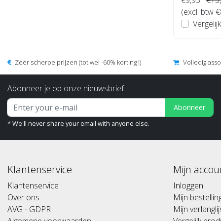
(excl. btw €
Vergelijk
Zéér scherpe prijzen (tot wel -60% korting !)
Volledig ass
Abonneer je op onze nieuwsbrief
Abonneer
* We'll never share your email with anyone else.
Klantenservice
Mijn accou
Klantenservice
Inloggen
Over ons
Mijn bestelli
AVG - GDPR
Mijn verlanglij
Algemene voorwaarden
Vergelijk pro