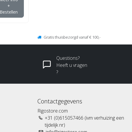
+
Bestellen
Gratis thuisbezorgd vanaf € 100,-
Questions?
Heeft u vragen
?
Contactgegevens
Rigostore.com
+31 (0)615057466 (ivm verhuizing een
tijdelijk nr)
info@rigostore.com