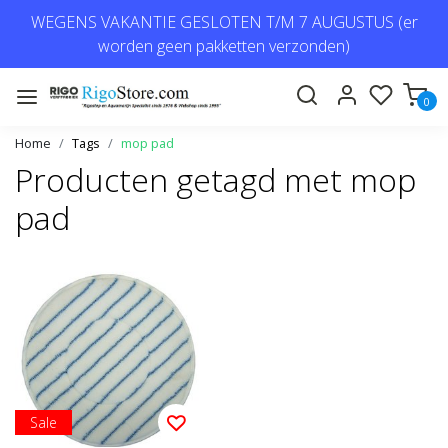
WEGENS VAKANTIE GESLOTEN T/M 7 AUGUSTUS (er
worden geen pakketten verzonden)
0
Home
Tags
mop pad
Producten getagd met mop
pad
Sale