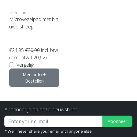
Tisa-Line
Microvezelpad met bla
uwe streep
€24,95
€30,00
incl. btw
(excl. btw €20,62)
Vergelijk
Meer info +
Bestellen
Abonneer je op onze nieuwsbrief
Abonneer
* We'll never share your email with anyone else.