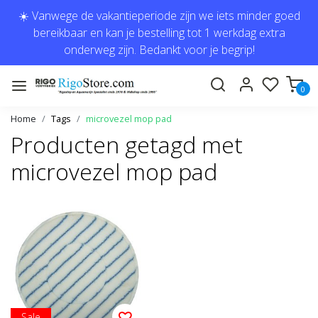
☀️ Vanwege de vakantieperiode zijn we iets minder goed
bereikbaar en kan je bestelling tot 1 werkdag extra
onderweg zijn. Bedankt voor je begrip!
0
Home
Tags
microvezel mop pad
Producten getagd met
microvezel mop pad
Sale