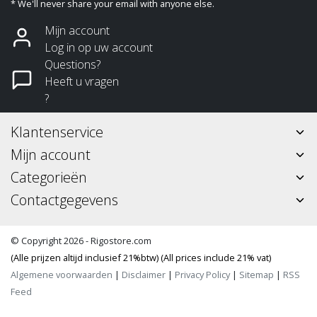
* We'll never share your email with anyone else.
Mijn account
Log in op uw account
Questions?
Heeft u vragen
?
Klantenservice
Mijn account
Categorieën
Contactgegevens
© Copyright 2026 - Rigostore.com
(Alle prijzen altijd inclusief 21%btw) (All prices include 21% vat)
Algemene voorwaarden
|
Disclaimer
|
Privacy Policy
|
Sitemap
|
RSS
Feed