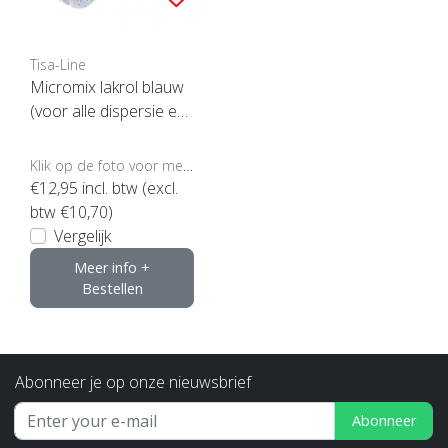
Tisa-Line
Micromix lakrol blauw
(voor alle dispersie en l
atexverf)
Klik op de foto voor meer opties..
€12,95
incl. btw (excl.
btw €10,70)
Vergelijk
Meer info +
Bestellen
Abonneer je op onze nieuwsbrief
Abonneer