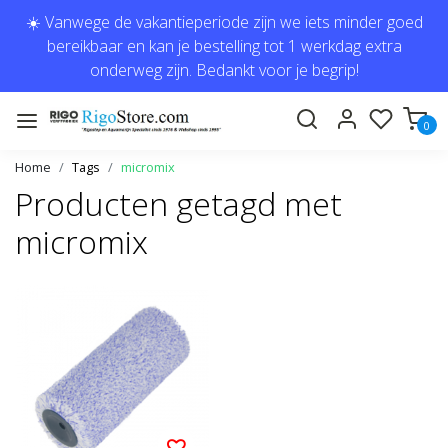
☀️ Vanwege de vakantieperiode zijn we iets minder goed
bereikbaar en kan je bestelling tot 1 werkdag extra
onderweg zijn. Bedankt voor je begrip!
0
Home
Tags
micromix
Producten getagd met
micromix