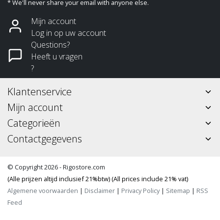
* We'll never share your email with anyone else.
Mijn account
Log in op uw account
Questions?
Heeft u vragen
?
Klantenservice
Mijn account
Categorieën
Contactgegevens
© Copyright 2026 - Rigostore.com
(Alle prijzen altijd inclusief 21%btw) (All prices include 21% vat)
Algemene voorwaarden
|
Disclaimer
|
Privacy Policy
|
Sitemap
|
RSS
Feed