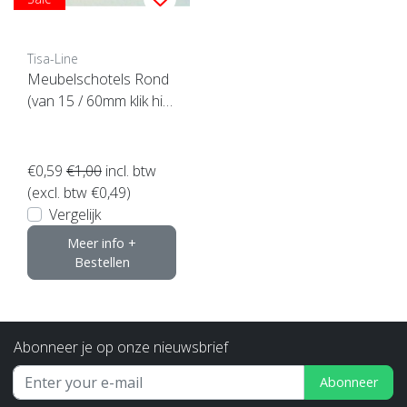
Tisa-Line
Meubelschotels Rond
(van 15 / 60mm klik hier
om te kiezen)
€0,59
€1,00
incl. btw
(excl. btw €0,49)
Vergelijk
Meer info +
Bestellen
Abonneer je op onze nieuwsbrief
Abonneer