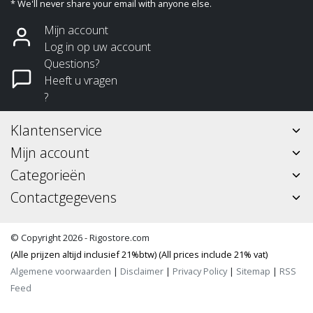
* We'll never share your email with anyone else.
Mijn account
Log in op uw account
Questions?
Heeft u vragen
?
Klantenservice
Mijn account
Categorieën
Contactgegevens
© Copyright 2026 - Rigostore.com
(Alle prijzen altijd inclusief 21%btw) (All prices include 21% vat)
Algemene voorwaarden
|
Disclaimer
|
Privacy Policy
|
Sitemap
|
RSS
Feed