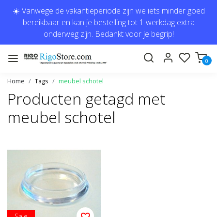
☀️ Vanwege de vakantieperiode zijn we iets minder goed
bereikbaar en kan je bestelling tot 1 werkdag extra
onderweg zijn. Bedankt voor je begrip!
0
Home
Tags
meubel schotel
Producten getagd met
meubel schotel
Sale