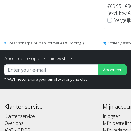
€69,95
€8
(excl. btw 
Vergelijk
Zéér scherpe prijzen (tot wel -60% korting !)
Volledig ass
Abonneer je op onze nieuwsbrief
Abonneer
* We'll never share your email with anyone else.
Klantenservice
Mijn accou
Klantenservice
Inloggen
Over ons
Mijn bestelli
AVG - GDPR
Mijn verlanglij