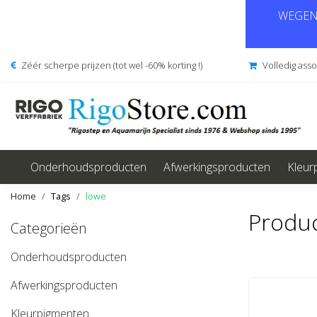
WEGENS
Zéér scherpe prijzen (tot wel -60% korting !)
Volledig ass
Onderhoudsproducten
Afwerkingsproducten
Kleur
Home
Tags
lowe
Produc
Categorieën
Onderhoudsproducten
Afwerkingsproducten
Kleurpigmenten