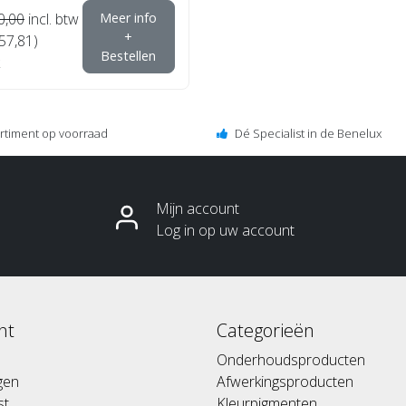
0,00
incl. btw
Meer info
+
€57,81)
Bestellen
ortiment op voorraad
Dé Specialist in de Benelux
Mijn account
Log in op uw account
nt
Categorieën
Onderhoudsproducten
ngen
Afwerkingsproducten
st
Kleurpigmenten