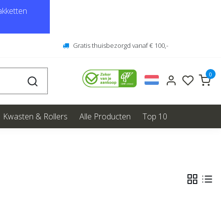
kketten
Gratis thuisbezorgd vanaf € 100,-
0
Kwasten & Rollers
Alle Producten
Top 10