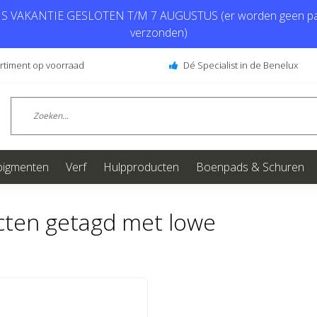
 VAKANTIE GESLOTEN T/M 7 AUGUSTUS (er worden geen pa
verzonden)
ortiment op voorraad
Dé Specialist in de Benelux
pigmenten
Verf
Hulpproducten
Boenpads & Schuren
ten getagd met lowe