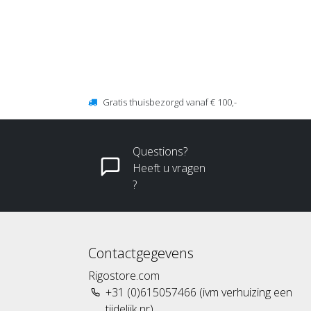
Gratis thuisbezorgd vanaf € 100,-
Questions?
Heeft u vragen
?
Contactgegevens
Rigostore.com
+31 (0)615057466 (ivm verhuizing een
tijdelijk nr)