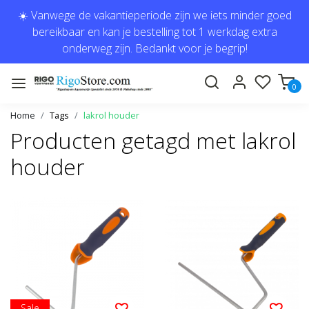
☀️ Vanwege de vakantieperiode zijn we iets minder goed
bereikbaar en kan je bestelling tot 1 werkdag extra
onderweg zijn. Bedankt voor je begrip!
0
Home
Tags
lakrol houder
Producten getagd met lakrol
houder
Sale