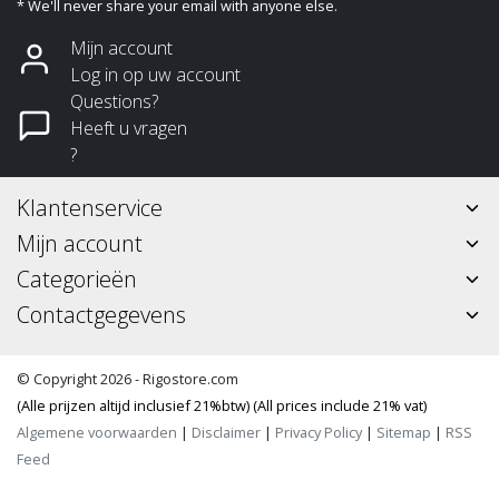
* We'll never share your email with anyone else.
Mijn account
Log in op uw account
Questions?
Heeft u vragen
?
Klantenservice
Mijn account
Categorieën
Contactgegevens
© Copyright 2026 - Rigostore.com
(Alle prijzen altijd inclusief 21%btw) (All prices include 21% vat)
Algemene voorwaarden
|
Disclaimer
|
Privacy Policy
|
Sitemap
|
RSS
Feed