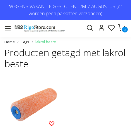
WEGENS VAKANTIE GESLOTEN T/M 7 AUGUSTUS (er
worden geen pakketten verzonden)
0
Home
Tags
lakrol beste
Producten getagd met lakrol
beste