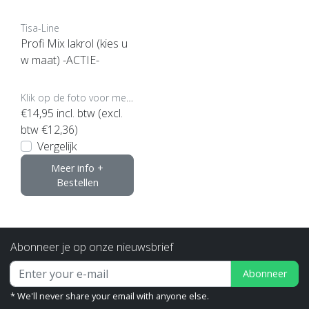
Tisa-Line
Profi Mix lakrol (kies u
w maat) -ACTIE-
Klik op de foto voor meer opties..
€14,95
incl. btw (excl.
btw €12,36)
Vergelijk
Meer info +
Bestellen
Abonneer je op onze nieuwsbrief
Abonneer
* We'll never share your email with anyone else.