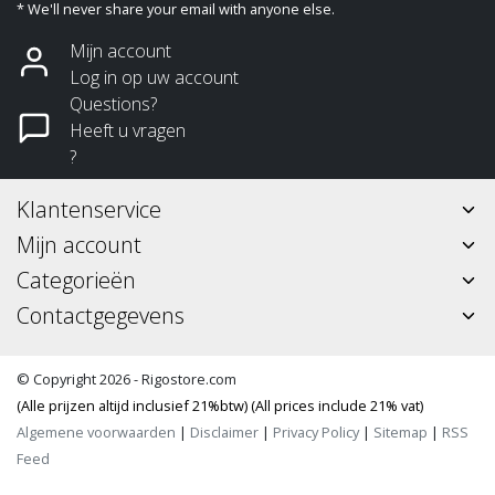
* We'll never share your email with anyone else.
Mijn account
Log in op uw account
Questions?
Heeft u vragen
?
Klantenservice
Mijn account
Categorieën
Contactgegevens
© Copyright 2026 - Rigostore.com
(Alle prijzen altijd inclusief 21%btw) (All prices include 21% vat)
Algemene voorwaarden
|
Disclaimer
|
Privacy Policy
|
Sitemap
|
RSS
Feed