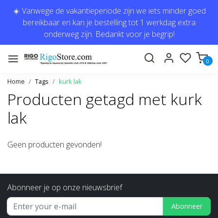
☀️ Vanwege de vakantieperiode zijn we iets minder goed
bereikbaar en kan je bestelling tot 1 werkdag extra
onderweg zijn. Bedankt voor je begrip!
0
Home
Tags
kurk lak
Producten getagd met kurk
lak
Geen producten gevonden!
Abonneer je op onze nieuwsbrief
Abonneer