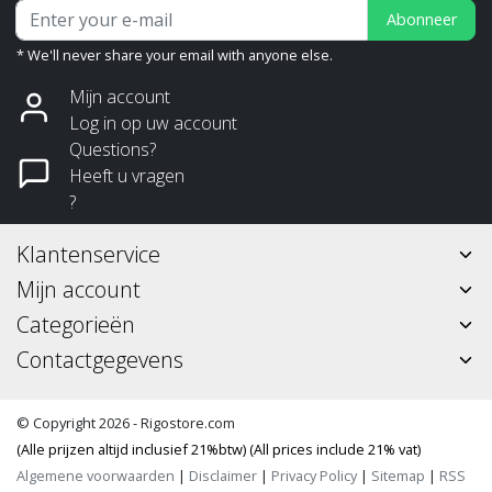
Abonneer
* We'll never share your email with anyone else.
Mijn account
Log in op uw account
Questions?
Heeft u vragen
?
Klantenservice
Mijn account
Categorieën
Contactgegevens
© Copyright 2026 - Rigostore.com
(Alle prijzen altijd inclusief 21%btw) (All prices include 21% vat)
Algemene voorwaarden
|
Disclaimer
|
Privacy Policy
|
Sitemap
|
RSS