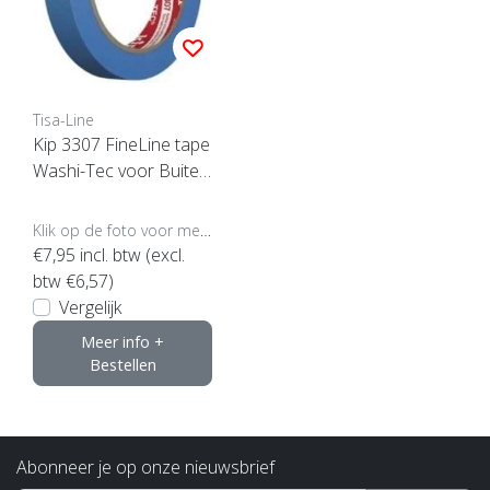
Tisa-Line
Kip 3307 FineLine tape
Washi-Tec voor Buiten
(klik voor maten)
Klik op de foto voor meer opties..
€7,95
incl. btw (excl.
btw €6,57)
Vergelijk
Meer info +
Bestellen
Abonneer je op onze nieuwsbrief