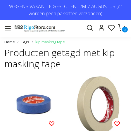
WEGENS VAKANTIE GESLOTEN T/M 7 AUGUSTUS (er
worden geen pakketten verzonden)
0
Home
Tags
kip masking tape
Producten getagd met kip
masking tape