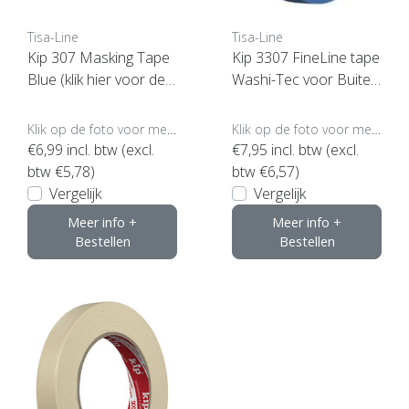
Tisa-Line
Tisa-Line
Kip 307 Masking Tape
Kip 3307 FineLine tape
Blue (klik hier voor de
Washi-Tec voor Buiten
maat)
(klik voor maten)
Klik op de foto voor meer opties..
Klik op de foto voor meer opties..
€6,99
incl. btw (excl.
€7,95
incl. btw (excl.
btw €5,78)
btw €6,57)
Vergelijk
Vergelijk
Meer info +
Meer info +
Bestellen
Bestellen