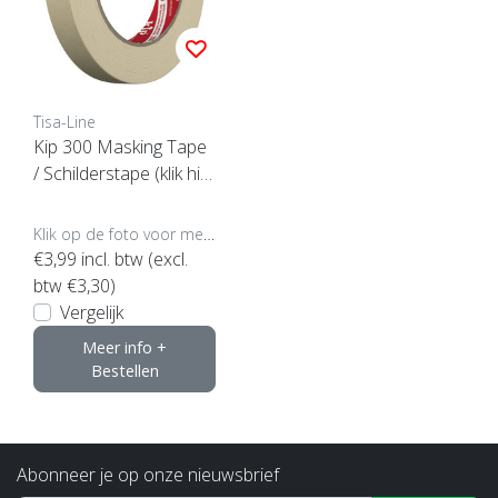
Tisa-Line
Kip 300 Masking Tape
/ Schilderstape (klik hie
r voor de maat)
Klik op de foto voor meer opties..
€3,99
incl. btw (excl.
btw €3,30)
Vergelijk
Meer info +
Bestellen
Abonneer je op onze nieuwsbrief