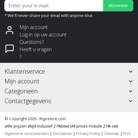
Abonneer
* We'll never share your email with anyone else.
Mijn account
Log in op uw account
Questions?
Heeft u vragen
?
Klantenservice
Mijn account
Categorieën
Contactgegevens
© Copyright 2026 - Rigostore.com
(Alle prijzen altijd inclusief 21%btw) (All prices include 21% vat)
Algemene voorwaarden
|
Disclaimer
|
Privacy Policy
|
Sitemap
|
RSS