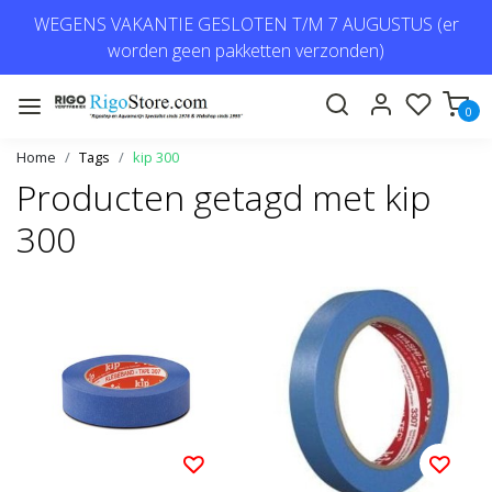
WEGENS VAKANTIE GESLOTEN T/M 7 AUGUSTUS (er
worden geen pakketten verzonden)
0
Home
Tags
kip 300
Producten getagd met kip
300