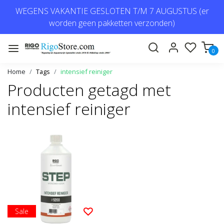
WEGENS VAKANTIE GESLOTEN T/M 7 AUGUSTUS (er
worden geen pakketten verzonden)
0
Home
Tags
intensief reiniger
Producten getagd met
intensief reiniger
Sale