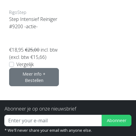
RigoStep
Step Intensief Reiniger
#9200 -actie-
€18,95
€25,00
incl. btw
(excl. btw €15,66)
Vergelijk
Meer info +
Bestellen
Abonneer je op onze nieuwsbrief
Abonneer
* We'll never share your email with anyone else.