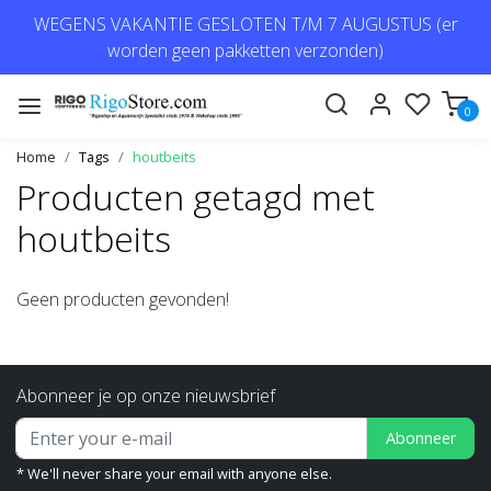
WEGENS VAKANTIE GESLOTEN T/M 7 AUGUSTUS (er
worden geen pakketten verzonden)
0
Home
Tags
houtbeits
Producten getagd met
houtbeits
Geen producten gevonden!
Abonneer je op onze nieuwsbrief
Abonneer
* We'll never share your email with anyone else.