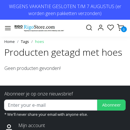
WEGENS VAKANTIE GESLOTEN T/M 7 AUGUSTUS (er
worden geen pakketten verzonden)
0
Home
Tags
hoes
Producten getagd met hoes
Geen producten gevonden!
Abonneer je op onze nieuwsbrief
Abonneer
* We'll never share your email with anyone else.
Mijn account