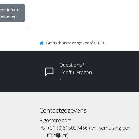
er info +
estellen
Gratis thuisbezorgd vanaf € 100,-
Questions?
Heeft u vragen
?
Contactgegevens
Rigostore.com
+31 (0)615057466 (ivm verhuizing een
tijdelijk nr)