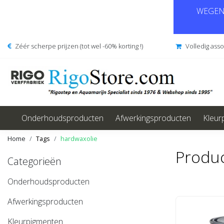
WEGENS
Zéér scherpe prijzen (tot wel -60% korting !)
Volledig ass
Onderhoudsproducten
Afwerkingsproducten
Kleur
Home
Tags
hardwaxolie
Produc
Categorieën
Onderhoudsproducten
Afwerkingsproducten
Kleurpigmenten