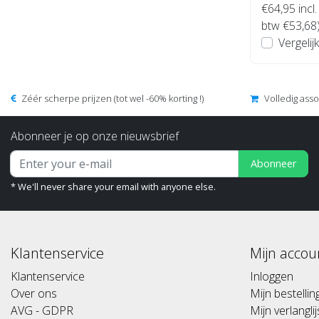
€64,95
incl.
btw €53,68
Vergelijk
Zéér scherpe prijzen (tot wel -60% korting !)
Volledig ass
Abonneer je op onze nieuwsbrief
Abonneer
* We'll never share your email with anyone else.
Klantenservice
Mijn accou
Klantenservice
Inloggen
Over ons
Mijn bestelli
AVG - GDPR
Mijn verlanglij