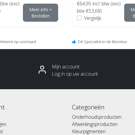
 btw (excl.
€64,95
incl. btw (excl.
Meer info +
Me
)
btw €53,68)
Bestellen
B
Vergelijk
ortiment op voorraad
Dé Specialist in de Benelux
Mijn account
Log in op uw account
nt
Categorieën
Onderhoudsproducten
ngen
Afwerkingsproducten
st
Kleurpigmenten