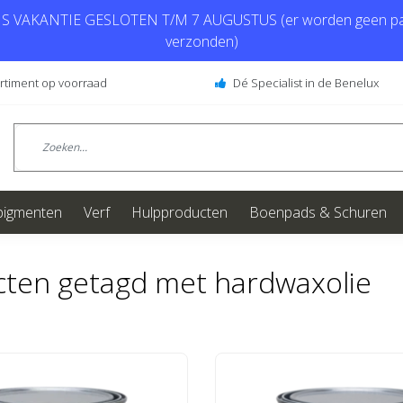
 VAKANTIE GESLOTEN T/M 7 AUGUSTUS (er worden geen pa
verzonden)
ortiment op voorraad
Dé Specialist in de Benelux
pigmenten
Verf
Hulpproducten
Boenpads & Schuren
ten getagd met hardwaxolie