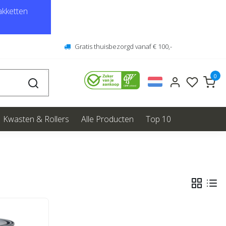
kketten
Gratis thuisbezorgd vanaf € 100,-
0
Kwasten & Rollers
Alle Producten
Top 10