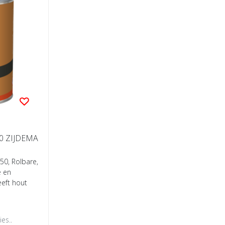
50 ZIJDEMA
50, Rolbare,
e en
eft hout
es..