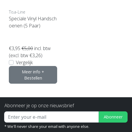
Tisa-Line
Speciale Vinyl Handsch
oenen (5 Paar)
€3,95
€5,00
incl. btw
(excl. btw €3,26)
Vergelijk
Meer info +
Bestellen
Abonneer je op onze nieuwsbrief
Abonneer
* We'll never share your email with anyone else.