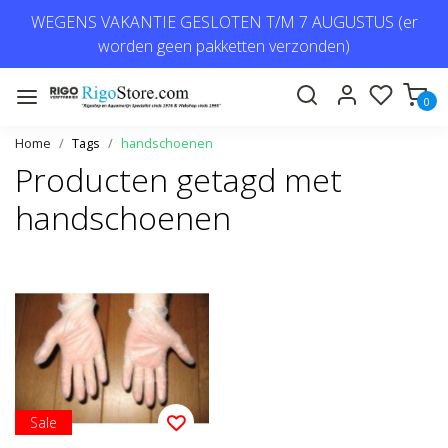
WEGENS VAKANTIE GESLOTEN T/M 7 AUGUSTUS (er
worden geen pakketten verzonden)
0
Home
Tags
handschoenen
Producten getagd met
handschoenen
Sale