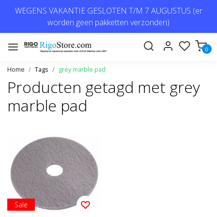
WEGENS VAKANTIE GESLOTEN T/M 7 AUGUSTUS (er
worden geen pakketten verzonden)
0
Home
Tags
grey marble pad
Producten getagd met grey
marble pad
Sale