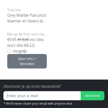
Tisa-Line
Grey Marble Pad (voor
Marmer en Steen) (kie
s uw maat)
Klik op de foto voor meer opties..
€9,95
€13,00
incl. btw
(excl. btw €8,22)
Vergelijk
Meer info +
Bestellen
Abonneer je op onze nieuwsbrief
Abonneer
* We'll never share your email with anyone else.