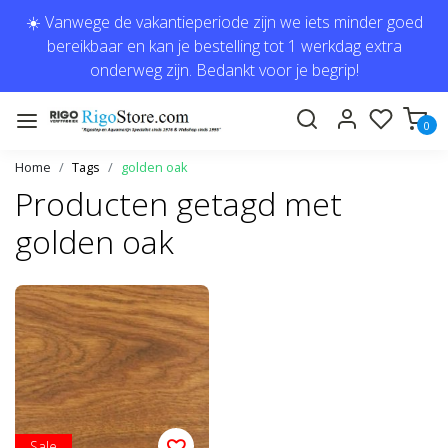
☀️ Vanwege de vakantieperiode zijn we iets minder goed
bereikbaar en kan je bestelling tot 1 werkdag extra
onderweg zijn. Bedankt voor je begrip!
0
Home
Tags
golden oak
Producten getagd met
golden oak
Sale