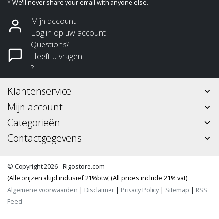
* We'll never share your email with anyone else.
Mijn account
Log in op uw account
Questions?
Heeft u vragen
?
Klantenservice
Mijn account
Categorieën
Contactgegevens
© Copyright 2026 - Rigostore.com
(Alle prijzen altijd inclusief 21%btw) (All prices include 21% vat)
Algemene voorwaarden
|
Disclaimer
|
Privacy Policy
|
Sitemap
|
RSS
Feed