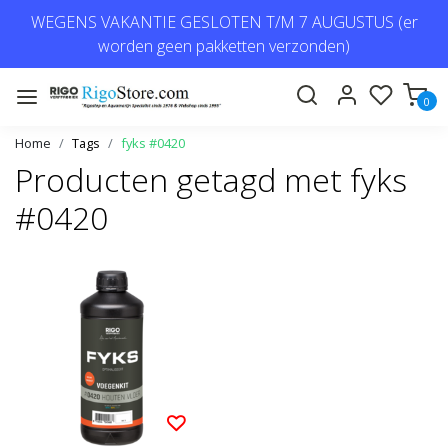
WEGENS VAKANTIE GESLOTEN T/M 7 AUGUSTUS (er
worden geen pakketten verzonden)
0
Home
Tags
fyks #0420
Producten getagd met fyks
#0420