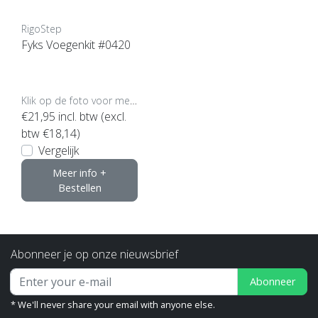
RigoStep
Fyks Voegenkit #0420
Klik op de foto voor meer opties..
€21,95
incl. btw (excl.
btw €18,14)
Vergelijk
Meer info +
Bestellen
Abonneer je op onze nieuwsbrief
Abonneer
* We'll never share your email with anyone else.