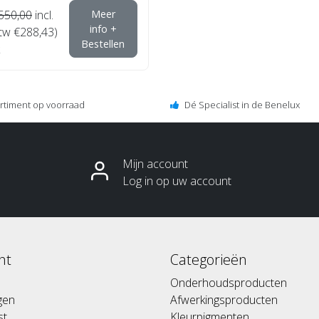
550,00
incl.
Meer
info +
btw €288,43)
Bestellen
ortiment op voorraad
Dé Specialist in de Benelux
Mijn account
Log in op uw account
nt
Categorieën
Onderhoudsproducten
ngen
Afwerkingsproducten
st
Kleurpigmenten