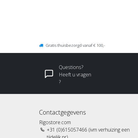
Gratis thuisbezorgd vanaf € 100,-
Questions?
Heeft u vragen
?
Contactgegevens
Rigostore.com
+31 (0)615057466 (ivm verhuizing een
tijdelijk nr)