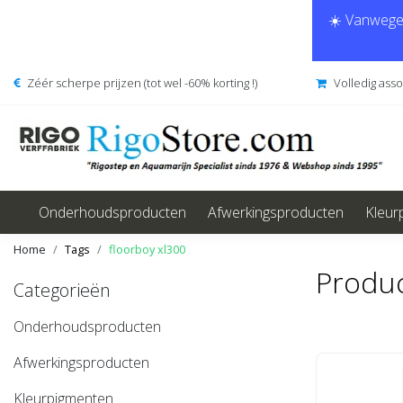
☀️ Vanwege 
Zéér scherpe prijzen (tot wel -60% korting !)
Volledig ass
Onderhoudsproducten
Afwerkingsproducten
Kleur
Home
Tags
floorboy xl300
Produc
Categorieën
Onderhoudsproducten
Afwerkingsproducten
Kleurpigmenten