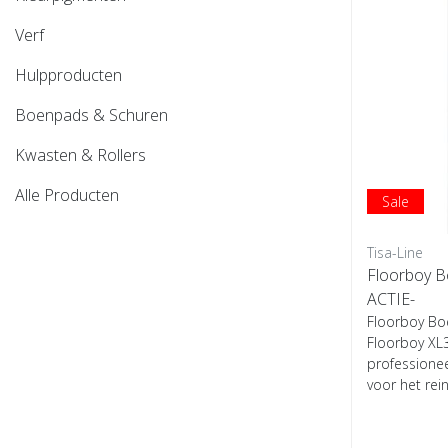
Verf
Hulpproducten
Boenpads & Schuren
Kwasten & Rollers
Alle Producten
Sale
Tisa-Line
Floorboy 
ACTIE-
Floorboy B
Floorboy XL3
professionee
voor het reini