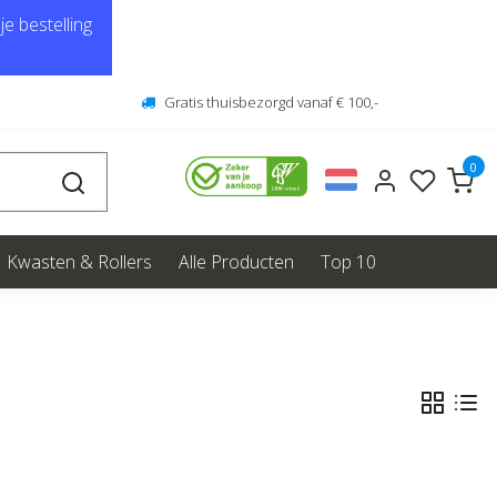
e bestelling
Gratis thuisbezorgd vanaf € 100,-
0
Kwasten & Rollers
Alle Producten
Top 10