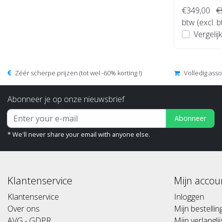
€349,00
€
btw (excl. 
Vergelijk
Zéér scherpe prijzen (tot wel -60% korting !)
Volledig ass
Abonneer je op onze nieuwsbrief
Abonneer
* We'll never share your email with anyone else.
Klantenservice
Mijn accou
Klantenservice
Inloggen
Over ons
Mijn bestelli
AVG - GDPR
Mijn verlanglij