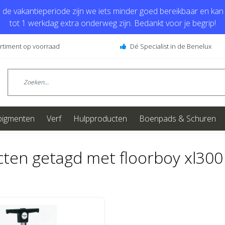
de vakantieperiode zijn we iets minder goed bereikbaar en kan j
tot 1 werkdag extra onderweg zijn. Bedankt voor je begrip!
ortiment op voorraad
Dé Specialist in de Benelux
pigmenten
Verf
Hulpproducten
Boenpads & Schuren
ten getagd met floorboy xl300