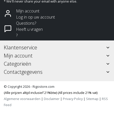
* We'll never share your email with anyone else.
Mijn account
Log in op uw account
Questions?
Heeft u vragen
?
Klantenservice
Mijn account
Categorieën
Contactgegevens
© Copyright 2026 - Rigostore.com
(Alle prijzen altijd inclusief 21%btw) (All prices include 21% vat)
Algemene voorwaarden
|
Disclaimer
|
Privacy Policy
|
Sitemap
|
RSS
Feed