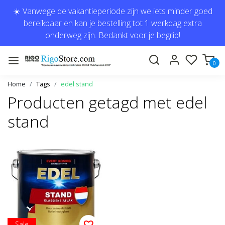
☀️ Vanwege de vakantieperiode zijn we iets minder goed
bereikbaar en kan je bestelling tot 1 werkdag extra
onderweg zijn. Bedankt voor je begrip!
0
Home
Tags
edel stand
Producten getagd met edel
stand
Sale