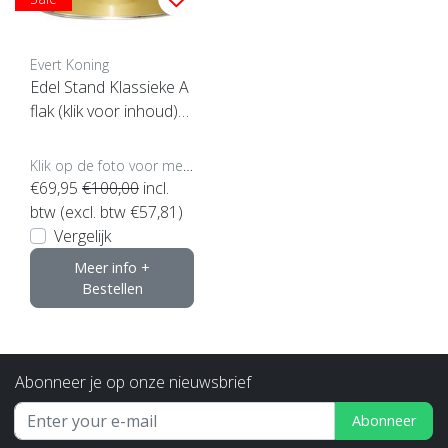
Evert Koning
Edel Stand Klassieke A
flak (klik voor inhoud)*
**
Klik op de foto voor meer opties..
€69,95
€100,00
incl.
btw (excl. btw €57,81)
Vergelijk
Meer info +
Bestellen
Abonneer je op onze nieuwsbrief
Abonneer