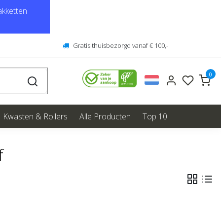
kketten
Gratis thuisbezorgd vanaf € 100,-
0
Kwasten & Rollers
Alle Producten
Top 10
f