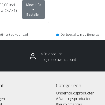
00,00
incl.
Meer info
+
btw €57,81)
Bestellen
ortiment op voorraad
Dé Specialist in de Benelux
Mijn account
Log in op uw account
nt
Categorieën
Onderhoudsproducten
ngen
Afwerkingsproducten
st
Kleurpigmenten