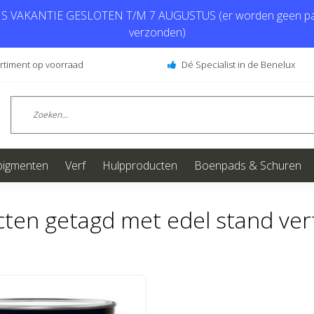
 VAKANTIE GESLOTEN T/M 7 AUGUSTUS (er worden geen pa
verzonden)
ortiment op voorraad
Dé Specialist in de Benelux
pigmenten
Verf
Hulpproducten
Boenpads & Schuren
ten getagd met edel stand ver