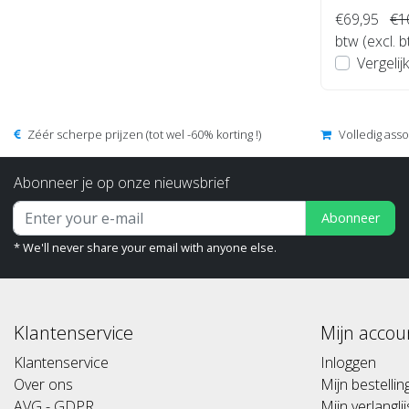
€69,95
€1
btw (excl. 
Vergelijk
Zéér scherpe prijzen (tot wel -60% korting !)
Volledig ass
Abonneer je op onze nieuwsbrief
Abonneer
* We'll never share your email with anyone else.
Klantenservice
Mijn accou
Klantenservice
Inloggen
Over ons
Mijn bestelli
AVG - GDPR
Mijn verlanglij