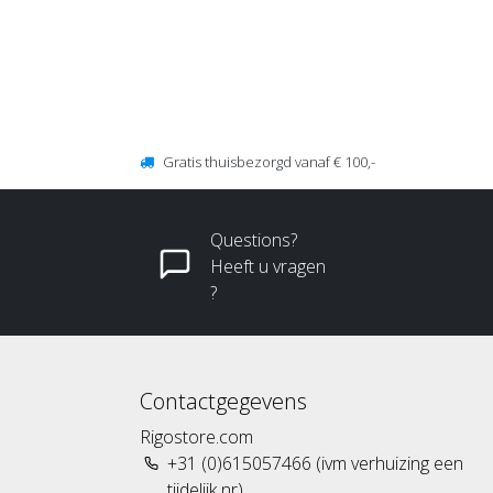
Gratis thuisbezorgd vanaf € 100,-
Questions?
Heeft u vragen
?
Contactgegevens
Rigostore.com
+31 (0)615057466 (ivm verhuizing een
tijdelijk nr)