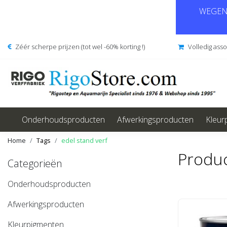
WEGENS
Zéér scherpe prijzen (tot wel -60% korting !)
Volledig ass
Onderhoudsproducten
Afwerkingsproducten
Kleur
Home
Tags
edel stand verf
Produc
Categorieën
Onderhoudsproducten
Afwerkingsproducten
Kleurpigmenten