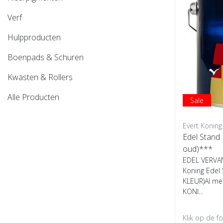
Verf
Hulpproducten
Boenpads & Schuren
Kwasten & Rollers
Alle Producten
Sale
Evert Koning
Edel Stand K
oud)***
EDEL VERVA
Koning Edel 
KLEUR)Al mee
KONI...
Klik op de f