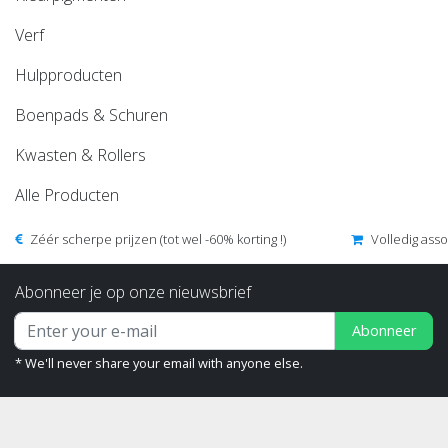
Verf
Hulpproducten
Boenpads & Schuren
Kwasten & Rollers
Alle Producten
Zéér scherpe prijzen (tot wel -60% korting !)
Volledig ass
Abonneer je op onze nieuwsbrief
Abonneer
* We'll never share your email with anyone else.