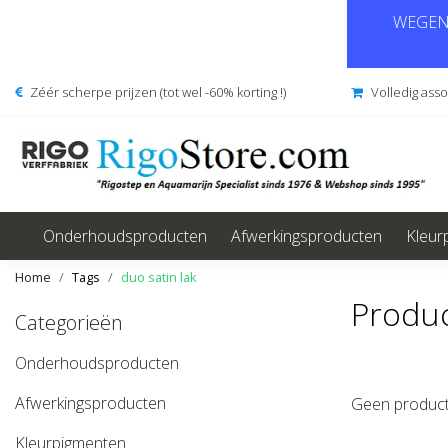
WEGENS
Zéér scherpe prijzen (tot wel -60% korting !)
Volledig ass
Onderhoudsproducten
Afwerkingsproducten
Kleur
Home
Tags
duo satin lak
Produc
Categorieën
Onderhoudsproducten
Afwerkingsproducten
Geen product
Kleurpigmenten