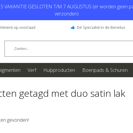
 VAKANTIE GESLOTEN T/M 7 AUGUSTUS (er worden geen pa
verzonden)
ortiment op voorraad
Dé Specialist in de Benelux
pigmenten
Verf
Hulpproducten
Boenpads & Schuren
ten getagd met duo satin lak
en gevonden!