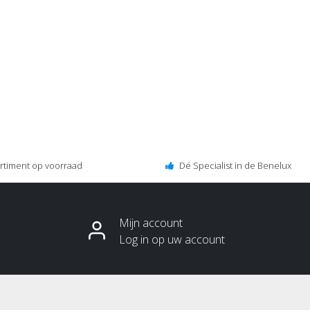
ortiment op voorraad
Dé Specialist in de Benelux
Mijn account
Log in op uw account