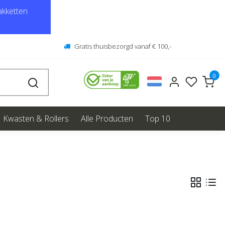
kketten
Gratis thuisbezorgd vanaf € 100,-
0
Kwasten & Rollers
Alle Producten
Top 10