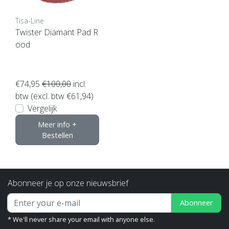
Tisa-Line
Twister Diamant Pad R
ood
€74,95
€100,00
incl.
btw (excl. btw €61,94)
Vergelijk
Meer info +
Bestellen
Abonneer je op onze nieuwsbrief
Abonneer
* We'll never share your email with anyone else.