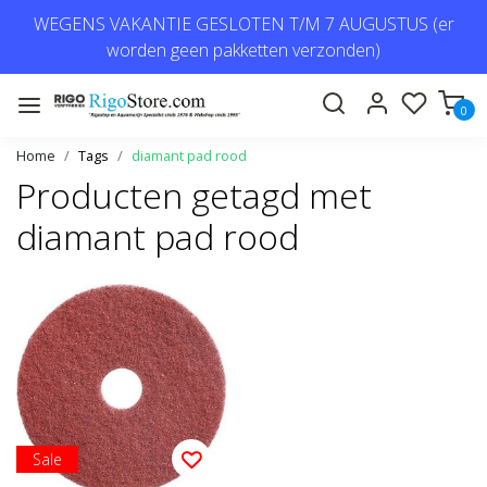
WEGENS VAKANTIE GESLOTEN T/M 7 AUGUSTUS (er
worden geen pakketten verzonden)
0
Home
Tags
diamant pad rood
Producten getagd met
diamant pad rood
Sale