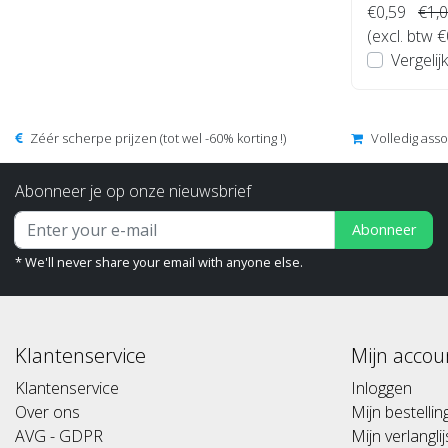
€0,59
€1,
(excl. btw €
Vergelijk
Zéér scherpe prijzen (tot wel -60% korting !)
Volledig ass
Abonneer je op onze nieuwsbrief
Abonneer
* We'll never share your email with anyone else.
Klantenservice
Mijn accou
Klantenservice
Inloggen
Over ons
Mijn bestelli
AVG - GDPR
Mijn verlanglij