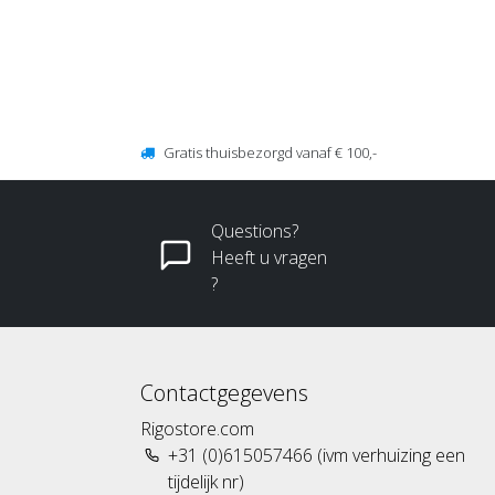
Gratis thuisbezorgd vanaf € 100,-
Questions?
Heeft u vragen
?
Contactgegevens
Rigostore.com
+31 (0)615057466 (ivm verhuizing een
tijdelijk nr)