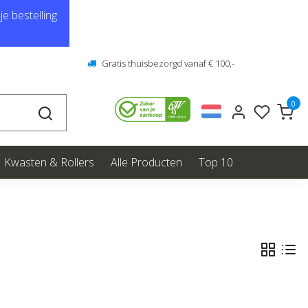
e bestelling
Gratis thuisbezorgd vanaf € 100,-
0
Kwasten & Rollers
Alle Producten
Top 10