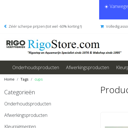
☀️ Vanwege 
Zéér scherpe prijzen (tot wel -60% korting !)
Volledig ass
Onderhoudsproducten
Afwerkingsproducten
Kleur
Home
Tags
cups
Produc
Categorieën
Onderhoudsproducten
Afwerkingsproducten
Kleurpigmenten