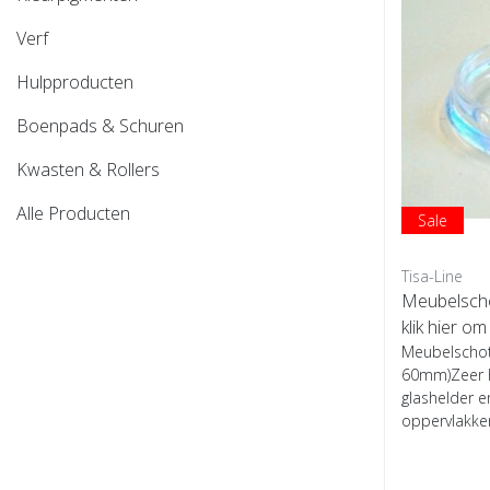
Verf
Hulpproducten
Boenpads & Schuren
Kwasten & Rollers
Alle Producten
Sale
Tisa-Line
Meubelscho
klik hier om
Meubelschot
60mm)Zeer 
glashelder 
oppervlakke