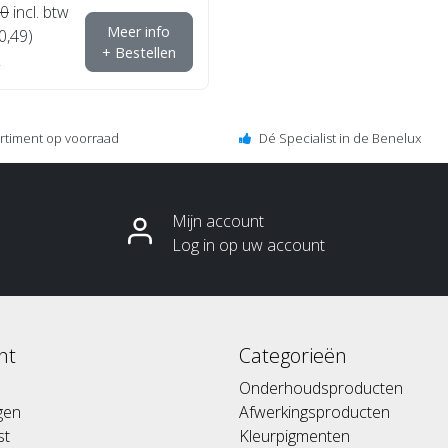
00
incl. btw
Meer info
0,49)
+ Bestellen
ortiment op voorraad
Dé Specialist in de Benelux
Mijn account
Log in op uw account
nt
Categorieën
Onderhoudsproducten
ngen
Afwerkingsproducten
st
Kleurpigmenten