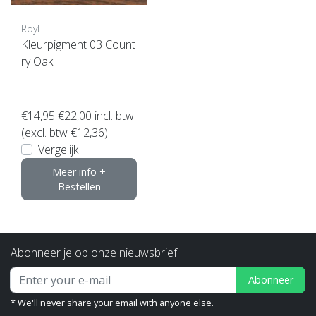
Royl
Kleurpigment 03 Count
ry Oak
€14,95
€22,00
incl. btw
(excl. btw €12,36)
Vergelijk
Meer info +
Bestellen
Abonneer je op onze nieuwsbrief
Abonneer
* We'll never share your email with anyone else.