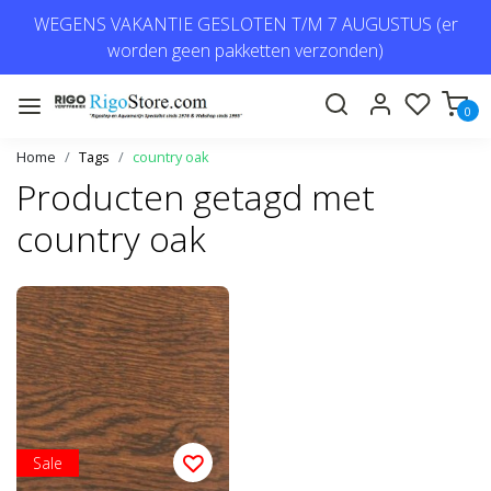
WEGENS VAKANTIE GESLOTEN T/M 7 AUGUSTUS (er
worden geen pakketten verzonden)
0
Home
Tags
country oak
Producten getagd met
country oak
Sale