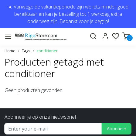
☀️ Vanwege de vakantieperiode zijn we iets minder goed
bereikbaar en kan je bestelling tot 1 werkdag extra
onderweg zijn. Bedankt voor je begrip!
0
Home
Tags
conditioner
Producten getagd met
conditioner
Geen producten gevonden!
Abonneer je op onze nieuwsbrief
Abonneer