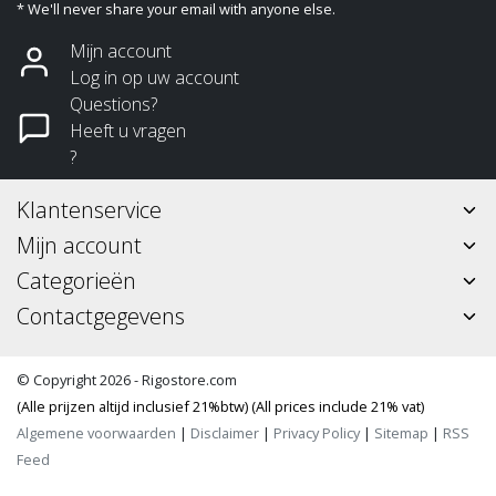
* We'll never share your email with anyone else.
Mijn account
Log in op uw account
Questions?
Heeft u vragen
?
Klantenservice
Mijn account
Categorieën
Contactgegevens
© Copyright 2026 - Rigostore.com
(Alle prijzen altijd inclusief 21%btw) (All prices include 21% vat)
Algemene voorwaarden
|
Disclaimer
|
Privacy Policy
|
Sitemap
|
RSS
Feed