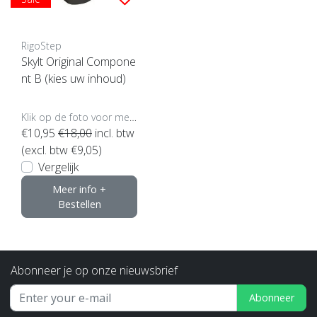
RigoStep
Skylt Original Compone
nt B (kies uw inhoud)
Klik op de foto voor meer opties..
€10,95
€18,00
incl. btw
(excl. btw €9,05)
Vergelijk
Meer info +
Bestellen
Abonneer je op onze nieuwsbrief
Abonneer