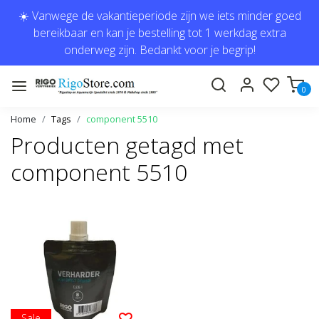
☀️ Vanwege de vakantieperiode zijn we iets minder goed
bereikbaar en kan je bestelling tot 1 werkdag extra
onderweg zijn. Bedankt voor je begrip!
0
Home
Tags
component 5510
Producten getagd met
component 5510
Sale