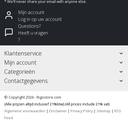
* We'll never share your email with anyone else.
Mijn account
Log in op uw account
Questions?
Heeft u vragen
?
Klantenservice
Mijn account
Categorieën
Contactgegevens
© Copyright 2026 - Rigostore.com
(Alle prijzen altijd inclusief 21%btw) (All prices include 21% vat)
Algemene voorwaarden
|
Disclaimer
|
Privacy Policy
|
Sitemap
|
RSS
Feed