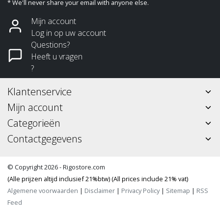
* We'll never share your email with anyone else.
Mijn account
Log in op uw account
Questions?
Heeft u vragen
?
Klantenservice
Mijn account
Categorieën
Contactgegevens
© Copyright 2026 - Rigostore.com
(Alle prijzen altijd inclusief 21%btw) (All prices include 21% vat)
Algemene voorwaarden
|
Disclaimer
|
Privacy Policy
|
Sitemap
|
RSS
Feed