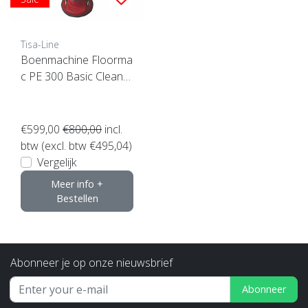
Tisa-Line
Boenmachine Floorma
c PE 300 Basic Cleanfi
x NU SUPERACTIE !!
€599,00
€800,00
incl.
btw (excl. btw €495,04)
Vergelijk
Meer info +
Bestellen
Abonneer je op onze nieuwsbrief
Abonneer