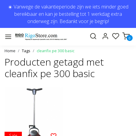
☀️ Vanwege de vakantieperiode zijn we iets minder goed
bereikbaar en kan je bestelling tot 1 werkdag extra
onderweg zijn. Bedankt voor je begrip!
0
Home
Tags
cleanfix pe 300 basic
Producten getagd met
cleanfix pe 300 basic
Sale