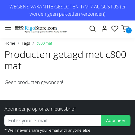
WEGENS VAKANTIE GESLOTEN T/M 7 AUGUSTUS (er
worden geen pakketten verzonden)
0
Home
Tags
c800 mat
Producten getagd met c800
mat
Geen producten gevonden!
Abonneer je op onze nieuwsbrief
Abonneer
* We'll never share your email with anyone else.