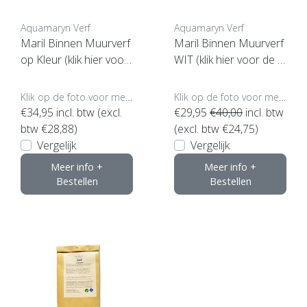
Aquamaryn Verf
Aquamaryn Verf
Maril Binnen Muurverf
Maril Binnen Muurverf
op Kleur (klik hier voor
WIT (klik hier voor de in
opties) ***
houd)***
Klik op de foto voor meer opties..
Klik op de foto voor meer opties..
€34,95
incl. btw (excl.
€29,95
€40,00
incl. btw
btw €28,88)
(excl. btw €24,75)
Vergelijk
Vergelijk
Meer info +
Meer info +
Bestellen
Bestellen