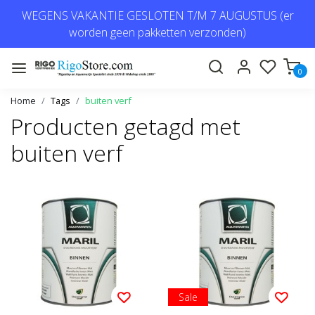
WEGENS VAKANTIE GESLOTEN T/M 7 AUGUSTUS (er
worden geen pakketten verzonden)
0
Home
Tags
buiten verf
Producten getagd met
buiten verf
Sale