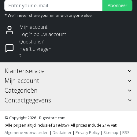
Abonneer
* We'll never share your email with anyone else.
Mijn account
Log in op uw account
Questions?
Heeft u vragen
?
Klantenservice
Mijn account
Categorieën
Contactgegevens
© Copyright 2026 - Rigostore.com
(Alle prijzen altijd inclusief 21%btw) (All prices include 21% vat)
Algemene voorwaarden
|
Disclaimer
|
Privacy Policy
|
Sitemap
|
RSS