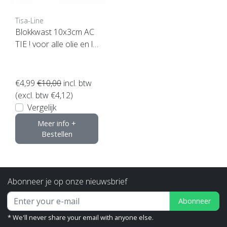
Tisa-Line
Blokkwast 10x3cm AC
TIE ! voor alle olie en la
k etc
€4,99
€10,00
incl. btw
(excl. btw €4,12)
Vergelijk
Meer info +
Bestellen
Abonneer je op onze nieuwsbrief
Abonneer
* We'll never share your email with anyone else.