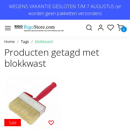
WEGENS VAKANTIE GESLOTEN T/M 7 AUGUSTUS (er
worden geen pakketten verzonden)
0
Home
Tags
blokkwast
Producten getagd met
blokkwast
Sale