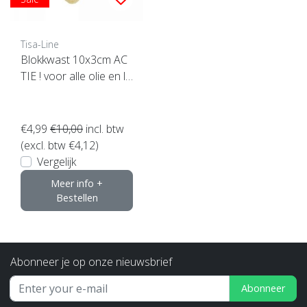
Tisa-Line
Blokkwast 10x3cm AC
TIE ! voor alle olie en la
k etc
€4,99
€10,00
incl. btw
(excl. btw €4,12)
Vergelijk
Meer info +
Bestellen
Abonneer je op onze nieuwsbrief
Abonneer