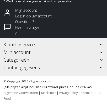
* We'll never share your email with anyone else.
Mijn account
Log in op uw account
Questions?
Heeft u vragen
?
Klantenservice
Mijn account
Categorieën
Contactgegevens
© Copyright 2026 - Rigostore.com
(Alle prijzen altijd inclusief 21%btw) (All prices include 21% vat)
Algemene voorwaarden
|
Disclaimer
|
Privacy Policy
|
Sitemap
|
RSS
Feed