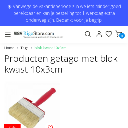
☀️ Vanwege de vakantieperiode zijn we iets minder goed
bereikbaar en kan je bestelling tot 1 werkdag extra
onderweg zijn. Bedankt voor je begrip!
0
Home
Tags
blok kwast 10x3cm
Producten getagd met blok
kwast 10x3cm
Sale