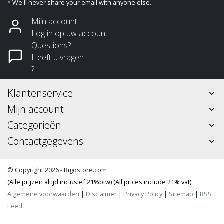
* We'll never share your email with anyone else.
Mijn account
Log in op uw account
Questions?
Heeft u vragen
?
Klantenservice
Mijn account
Categorieën
Contactgegevens
© Copyright 2026 - Rigostore.com
(Alle prijzen altijd inclusief 21%btw) (All prices include 21% vat)
Algemene voorwaarden
|
Disclaimer
|
Privacy Policy
|
Sitemap
|
RSS
Feed