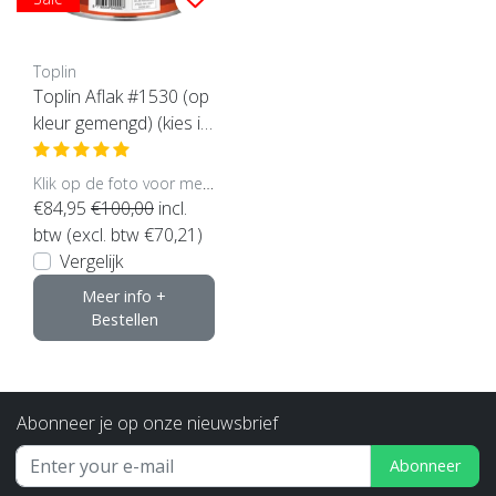
Toplin
Toplin Aflak #1530 (op
kleur gemengd) (kies in
houd en glans)
Klik op de foto voor meer opties..
€84,95
€100,00
incl.
btw (excl. btw €70,21)
Vergelijk
Meer info +
Bestellen
Abonneer je op onze nieuwsbrief
Abonneer