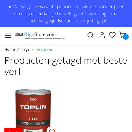
☀️ Vanwege de vakantieperiode zijn we iets minder goed
bereikbaar en kan je bestelling tot 1 werkdag extra
onderweg zijn. Bedankt voor je begrip!
0
Home
Tags
beste verf
Producten getagd met beste
verf
Sale