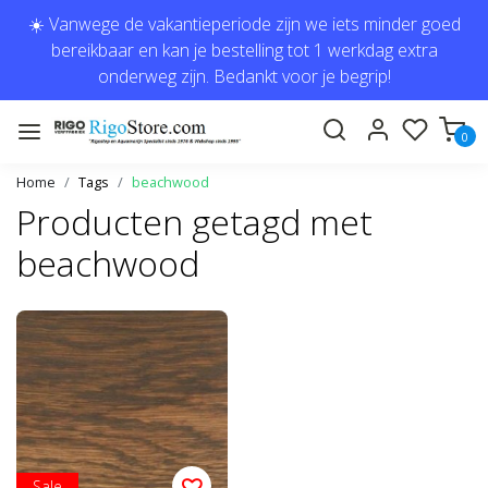
☀️ Vanwege de vakantieperiode zijn we iets minder goed
bereikbaar en kan je bestelling tot 1 werkdag extra
onderweg zijn. Bedankt voor je begrip!
0
Home
Tags
beachwood
Producten getagd met
beachwood
Sale