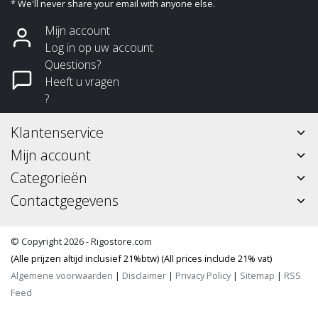
* We'll never share your email with anyone else.
Mijn account
Log in op uw account
Questions?
Heeft u vragen
?
Klantenservice
Mijn account
Categorieën
Contactgegevens
© Copyright 2026 - Rigostore.com
(Alle prijzen altijd inclusief 21%btw) (All prices include 21% vat)
Algemene voorwaarden
|
Disclaimer
|
Privacy Policy
|
Sitemap
|
RSS
Feed